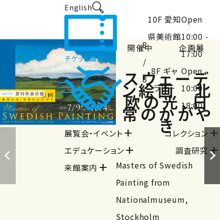
English
10F 愛知
Open
県美術館
10:00 -
8
開催中
企画展
17:00
チケット購入
/
8F ギャ
Open
スウェーデ
8
ン絵画 北
ラリー
10:00 -
欧の光、日
18:00
常のかがや
メンバーシップ
き
close
閉じる
add
add
展覧会・イベント
コレクション
add
add
エデュケーション
調査研究
Masters of Swedish
add
来館案内
Painting from
Nationalmuseum,
Stockholm