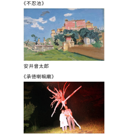
《不忍池》
安井曾太郎
《承徳喇嘛廟》