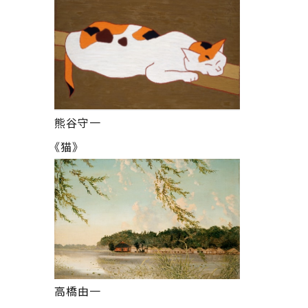
熊谷守一
《猫》
高橋由一