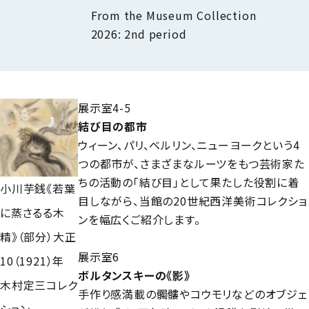
From the Museum Collection
2026: 2nd period
展示室4-5
結び目の都市
ウィーン、パリ、ベルリン、ニューヨークという4
つの都市が、さまざまなルーツをもつ芸術家た
ちの活動の「結び目」として果たした役割に着
小川芋銭《若葉
目しながら、当館の20世紀西洋美術コレクショ
に蒸さるる木
ンを幅広くご紹介します。
精》（部分）大正
展示室6
10（1921）年
ボルタンスキーの《影》
木村定三コレク
手作り感満載の髑髏やコウモリなどのオブジェ
ション