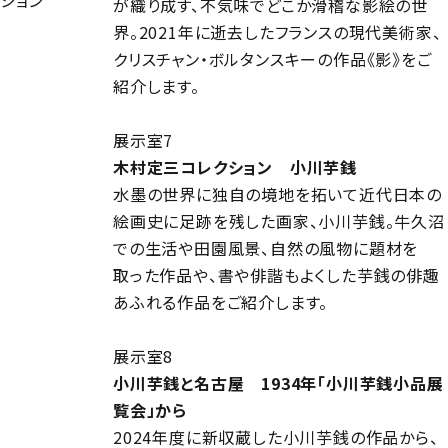
が織り成す、不気味でどこか滑稽な影絵の世
界。2021年に逝去したフランスの現代美術家、
クリスチャン・ボルタンスキーの作品《影》をご
紹介します。
展示室7
木村定三コレクション 小川芋銭
水墨の世界に独自の境地を拓いて近代日本の
絵画史に足跡を残した画家、小川芋銭。牛久沼
での生活や田園風景、自然の風物に題材を
取った作品や、書や俳諧もよくした芋銭の俳趣
あふれる作品をご紹介します。
展示室8
小川芋銭と名古屋 1934年「小川芋銭小品展
覧会」から
2024年度に新収蔵した小川芋銭の作品から、