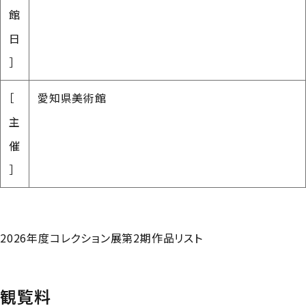
館
日
］
［
愛知県美術館
主
催
］
2026年度コレクション展第2期作品リスト
観覧料