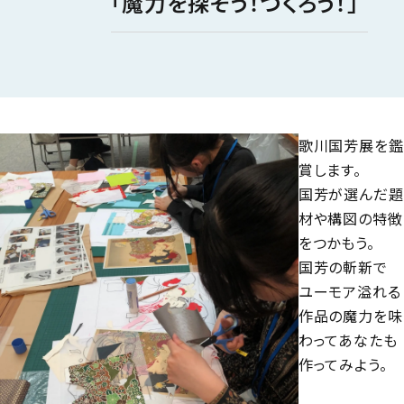
「魔力を探そう！つくろう！」
歌川国芳展を鑑
賞します。
国芳が選んだ題
材や構図の特徴
をつかもう。
国芳の斬新で
ユーモア溢れる
作品の魔力を味
わってあなたも
作ってみよう。