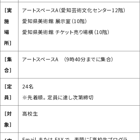
［実
アートスペースA（愛知芸術文化センター12階）
施
愛知県美術館 展示室（10階）
場
愛知県美術館 チケット売り場横（10階）
所］
［集
アートスペースA （9時40分までに集合）
合］
［定
24名
員］
※先着順。 定員に達し次第締切
［対
高校生
象］
Email または FAX で、 表題に「高校生プログラ