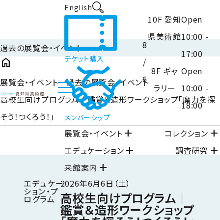
English
10F 愛知
Open
県美術館
10:00 -
8
過去の展覧会・イベント
17:00
チケット購入
home
/
8F ギャ
Open
6
展覧会・イベント 過去の展覧会・イベント
ラリー
10:00 -
高校生向けプログラム｜鑑賞＆造形ワークショップ「魔力を探
18:00
そう！つくろう！」
メンバーシップ
close
閉じる
add
add
展覧会・イベント
コレクション
add
add
エデュケーション
調査研究
add
来館案内
エデュケー
2026年6月6日（土）
ション・プ
高校生向けプログラム｜
ログラム
鑑賞＆造形ワークショップ