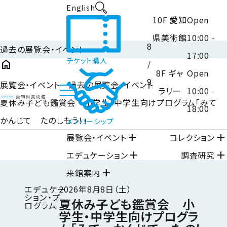
English
10F 愛知
Open
県美術館
10:00 -
8
過去の展覧会・イベント
17:00
チケット購入
home
/
8F ギャ
Open
9
展覧会・イベント 過去の展覧会・イベント
ラリー
10:00 -
夏休み子ども鑑賞会 小学生・中学生向けプログラム「みて
18:00
かんじて たのしもう！」
メンバーシップ
close
閉じる
add
add
展覧会・イベント
コレクション
add
add
エデュケーション
調査研究
add
来館案内
エデュケー
2026年8月8日（土）
ション・プ
夏休み子ども鑑賞会 小
ログラム
学生・中学生向けプログラ