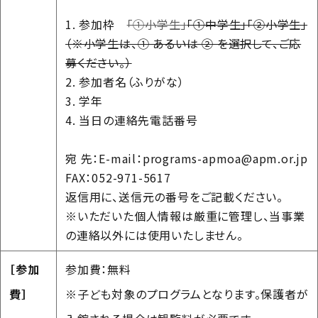
1. 参加枠
「①小学生」
「①中学生」「②小学生」
（※小学生は、① あるいは ② を選択して、ご応
募ください。）
2. 参加者名（ふりがな）
3. 学年
4. 当日の連絡先電話番号
宛 先：E-mail：programs-apmoa@apm.or.jp
FAX：052-971-5617
返信用に、送信元の番号をご記載ください。
※いただいた個人情報は厳重に管理し、当事業
の連絡以外には使用いたしません。
［参加
参加費：無料
費］
※子ども対象のプログラムとなります。保護者が