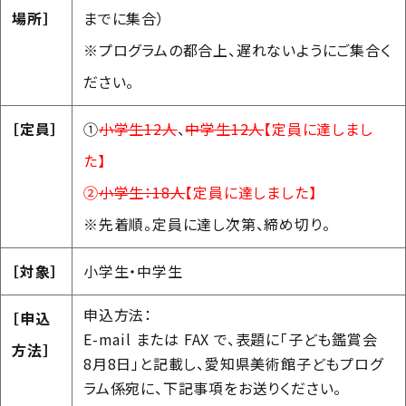
場所］
までに集合）
※プログラムの都合上、遅れないようにご集合く
ださい。
［定員］
①
小学生12人
、
中学生12人
【定員に達しまし
た】
②
小学生：18人
【定員に達しました】
※先着順。定員に達し次第、締め切り。
［対象］
小学生・中学生
申込方法：
［申込
E-mail または FAX で、表題に「子ども鑑賞会
方法］
8月8日」と記載し、愛知県美術館子どもプログ
ラム係宛に、下記事項をお送りください。